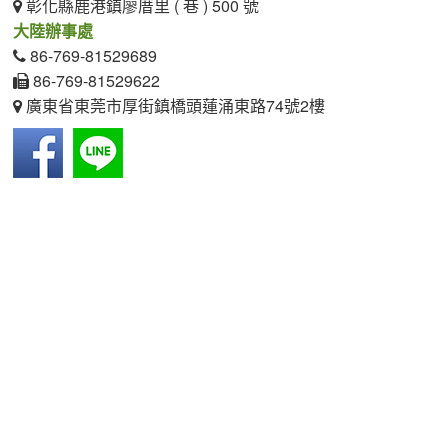
彰化縣鹿港鎮廖厝里 ( 巷 ) 500 號
大陸辦事處
86-769-81529689
86-769-81529622
廣東省東莞市厚街鎮橋頭蓮涌東路74號2樓